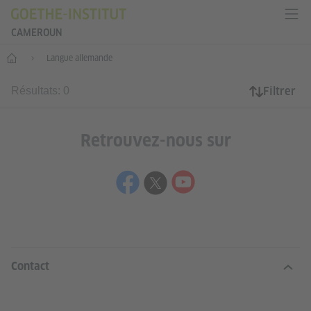
CAMEROUN
Accueil
Langue allemande
Filtrer
Résultats: 0
Retrouvez-nous sur
SERVICE- UND INFORMATIONSBERE
Contact