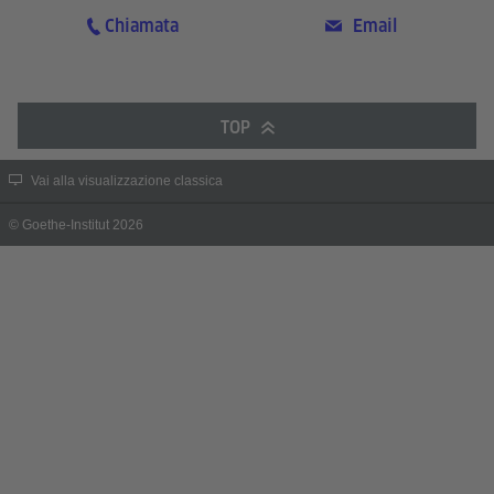
Chiamata
Email
TOP
Vai alla visualizzazione classica
© Goethe-Institut 2026