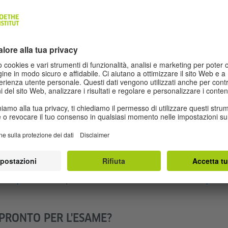
Goethe-Zertifikat A1: Start Deutsch 1
Goethe-Zer
GOETHE-ZERTIFIKAT B1
GOETHE-Z
GOETHE-ZERTIFIKAT C1
GOETHE-Z
Großes Deut
TESTDAF
GOETHE-T
ICEVERE IL CERTIFICATO
 scoprite come e quando riceverete il vostro certificato dopo av
 PRONTO PER L'ESAME?