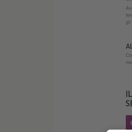
Ave
tem
gli
A
Con
nos
I
S