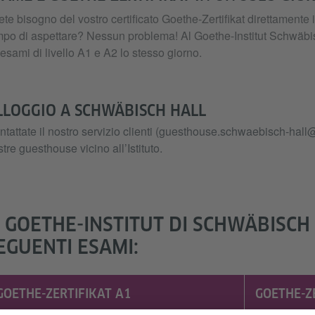
te bisogno del vostro certificato Goethe-Zertifikat direttamente 
po di aspettare? Nessun problema! Al Goethe-Institut Schwäbisch
 esami di livello A1 e A2 lo stesso giorno.
LLOGGIO A SCHWÄBISCH HALL
tattate il nostro servizio clienti (guesthouse.schwaebisch-hall
tre guesthouse vicino all’Istituto.
L GOETHE-INSTITUT DI SCHWÄBISCH 
EGUENTI ESAMI:
GOETHE-ZERTIFIKAT A1
GOETHE-Z
Goethe-Zertifikat A1: Fit in Deutsch 1
Goethe-Zer