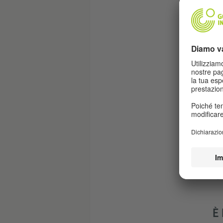
R
Qui
È