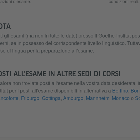
uazioni d'esame.
condizioni reali.
OTA
ti gli esami (ma non in tutte le date) presso il Goethe-Institut 
erni, se in possesso del corrispondente livello linguistico. Tutta
so di lingua per la preparazione all'esame.
STI ALL'ESAME IN ALTRE SEDI DI CORSI
lora non troviate posti all'esame nella vostra data desiderata, 
titut per i posti all'esame disponibili in alternativa a
Berlino
,
Bon
ancoforte
,
Friburgo
,
Gottinga
,
Amburgo
,
Mannheim
,
Monaco
o
Sc