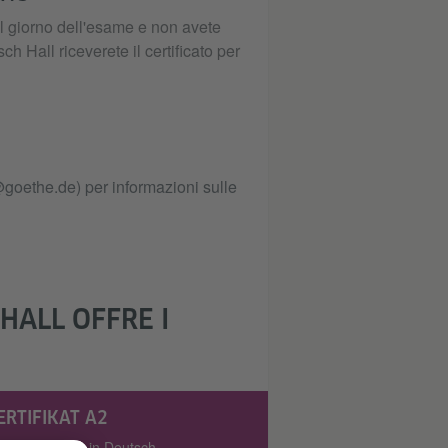
il giorno dell'esame e non avete
 Hall riceverete il certificato per
@goethe.de) per informazioni sulle
HALL OFFRE I
ERTIFIKAT A2
tifikat A2: Fit in Deutsch