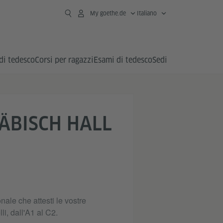
My goethe.de
Italiano
di tedesco
Corsi per ragazzi
Esami di tedesco
Sedi
ÄBISCH HALL
nale che attesti le vostre
li, dall'A1 al C2.