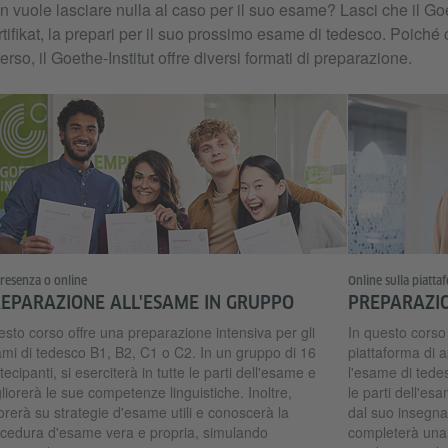
 vuole lasciare nulla al caso per il suo esame? Lasci che il Goe
tifikat, la prepari per il suo prossimo esame di tedesco. Poic
erso, il Goethe-Institut offre diversi formati di preparazione.
presenza o online
Online sulla piatt
EPARAZIONE ALL'ESAME IN GRUPPO
PREPARAZIO
sto corso offre una preparazione intensiva per gli
In questo corso
mi di tedesco B1, B2, C1 o C2. In un gruppo di 16
piattaforma di 
tecipanti, si eserciterà in tutte le parti dell'esame e
l'esame di tedes
liorerà le sue competenze linguistiche. Inoltre,
le parti dell'es
orerà su strategie d'esame utili e conoscerà la
dal suo insegnan
cedura d'esame vera e propria, simulando
completerà una 