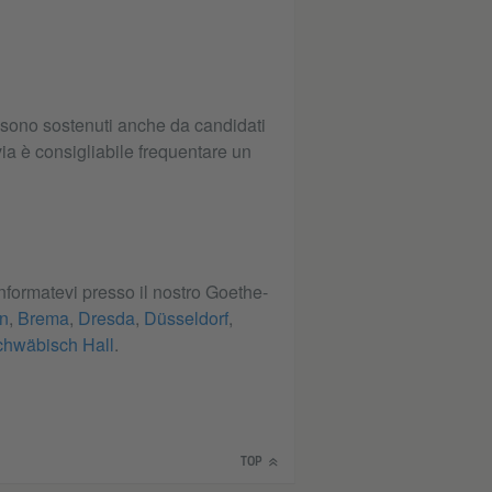
possono sostenuti anche da candidati
via è consigliabile frequentare un
informatevi presso il nostro Goethe-
n
,
Brema
,
Dresda
,
Düsseldorf
,
hwäbisch Hall
.
TOP