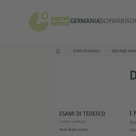
GERMANIA
SCHWÄBISCH
--
Esami di tedesco
Sedi degli esam
D
I
ESAMI DI TEDESCO
I nostri certificati
Ave
con
Sedi degli esami