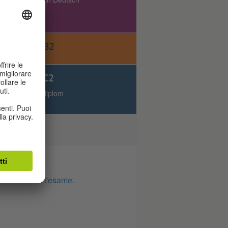
tifikat A2
ERTIFIKAT B2
ERTIFIKAT C2
sches Sprachdiplom
EST PRO
er sostenuto l'esame.