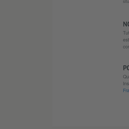
sit
N
Tut
est
cor
PO
Qua
Ins
Fr