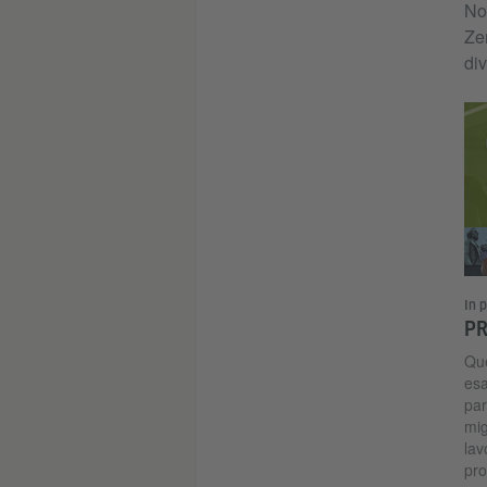
Non
Zer
div
In 
PR
Que
esa
par
mig
lav
pro