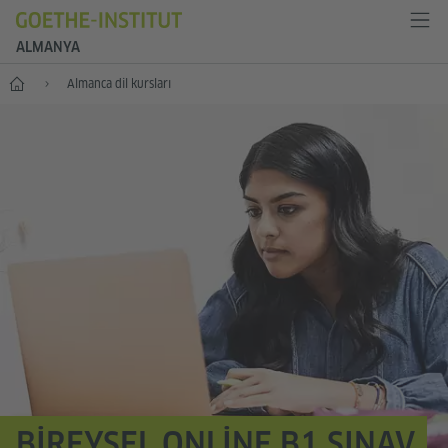
ALMANYA
--
Almanca dil kursları
BIREYSEL ONLINE B1 SINAV