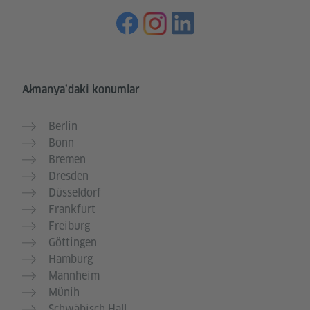
Service- und Informationsbereich
Almanya’daki konumlar
Berlin
Bonn
Bremen
Dresden
Düsseldorf
Frankfurt
Freiburg
Göttingen
Hamburg
Mannheim
Münih
Schwäbisch Hall