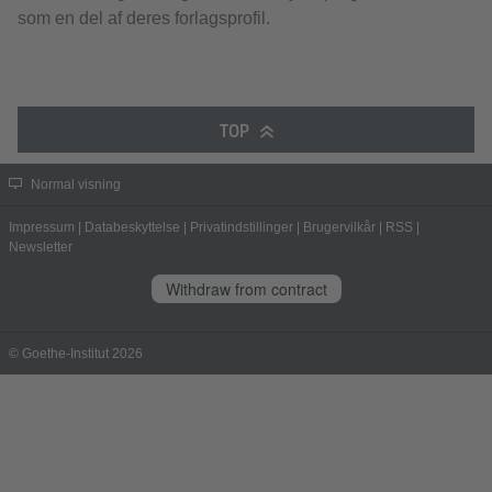
som en del af deres forlagsprofil.
TOP
Normal visning
Impressum
|
Databeskyttelse
|
Privatindstillinger
|
Brugervilkår
|
RSS
|
Newsletter
Withdraw from contract
© Goethe-Institut 2026