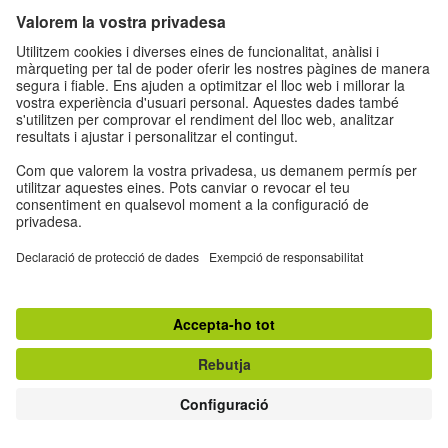
Condicions d'us
|
butlletins
Withdraw from contract
© Goethe-Institut 2026