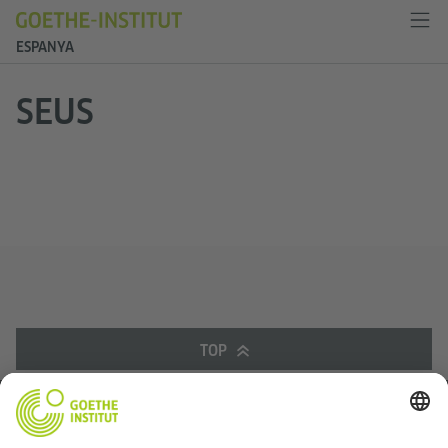
ESPANYA
SEUS
TOP
Anar a la vista clàssica
Avís legal
|
Política de protecció de dades
|
Ajustaments de privacitat
|