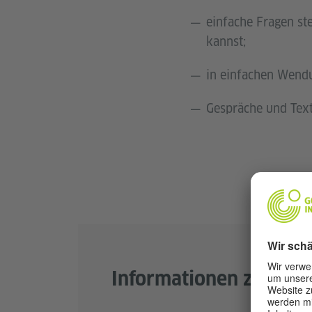
einfache Fragen st
kannst;
in einfachen Wendu
Gespräche und Text
Informationen zur Prü