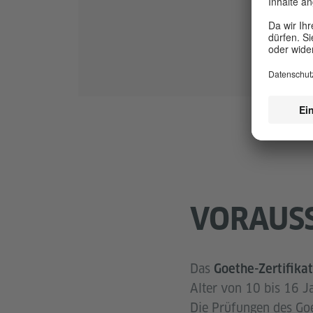
VORAUS
Das
Goethe-Zertifikat
Alter von 10 bis 16 J
Die Prüfungen des Goe