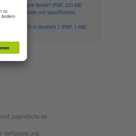
it spezifischem Bedarf
(PDF, 233 KB)
ngsteilnehmende mit spezifischem
eibung A1: Fit in Deutsch 1
(PDF, 1 MB)
 und Jugendliche im
zur Verfügung und