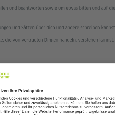
ellen und beantworten sowie um etwas bitten und auf die
ngen und Sätzen über dich und andere schreiben kannst
e, die von vertrauten Dingen handeln, verstehen kannst.
Prüfungsordnung
(PDF, 
fung
Durchführungsbestimmung
Deutsch 1
(PDF, 309 KB)
Ergänzungen zu den Du