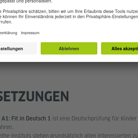
Prüfungsteilnehmende m
Informationen für Prüfu
Bedarf
(PDF, 564 KB)
Prüfungsziele Testbeschr
SETZUNGEN
ist eine Deutschprüfung für Kinder
 A1: Fit in Deutsch 1
ahren.
the-Instituts stehen grundsätzlich allen Interessierten 