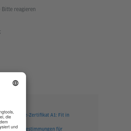
 Bitte reagieren
;
351 KB)
en Goethe-Zertifikat A1: Fit in
rchführungsbestimmungen für