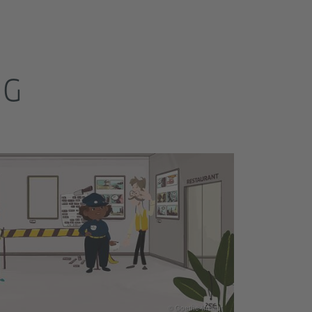
NG
© Goethe-Institut