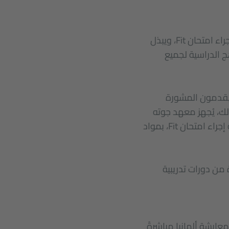
يعمل معهد جوته من خلال مبادرة "المدارس: شركاء المستقبل"، التي ستقدم إمكانية إجراء امتحان Fit، ويبذل
هج الدراسية لجميع
ويقدمون المشورة
لك، يُجهز معهد جوته
المدارس التي يدعمها ضمن مبادرة "المدارس: شركاء المستقبل"، والتي ستقدم إمكانية إجراء امتحان Fit، بمواد
من دورات تدريبية
عايشة ألمانيا مباشرةً