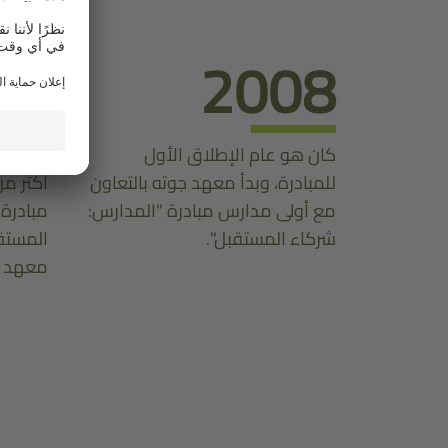
25
2008
كان هو عام الإطلاق الأول
دولة ست
للمبادرة، وبدأ معهد جوته بالتعاون
مع أولى مدارس مبادرة "المدارس:
مبادرة
شركاء المستقبل".
المستقب
معهد ج