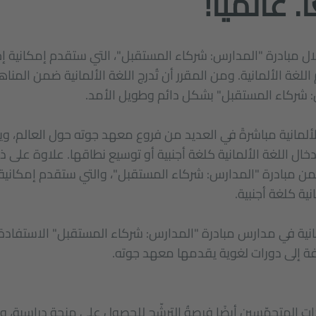
. عالميا!
للغة الألمانية. ومن المقرر أن تُدرج اللغة الألمانية ضمن المنا
 شركاء المستقبل" بشكل دائم وطويل الأمد.
الألمانية مباشرةً في العديد من فروع معهد جوته حول العالم، 
ال اللغة الألمانية كلغة أجنبية أو توسيع نطاقها. علاوة على ذ
نية كلغة أجنبية.
نية في مدارس مبادرة "المدارس: شركاء المستقبل" الاستفادة 
فة إلى دورات لغوية يقدمها معهد جوته.
يذات المتحمّسين أيضًا فرصةُ الترشّح للحصول على منحة دراسية، وم