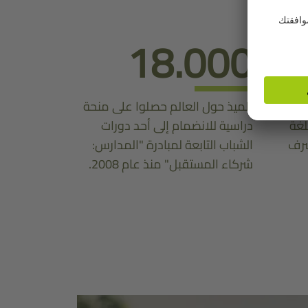
18.000
رس:
تلميذ حول العالم حصلوا على منحة
لغة
دراسية للانضمام إلى أحد دورات
شرف
الشباب التابعة لمبادرة "المدارس:
شركاء المستقبل" منذ عام 2008.