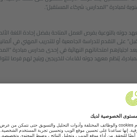
سنوية لمبادرة "المدارس: شركاء المستقبل".
هد جوته بالتوعية بفرص العمل المتاحة بفضل إجادة اللغة الألما
ل" على التقدم للدراسة الجامعية أو للتدريب المهني في ألماني
عد اجتيازهم امتحاناتهم النهائية في إحدى مدارس مبادرة "الم
بادرة، يُنظم معهد جوته لقاءات للخريجين ويتيح لهم فرصا للت