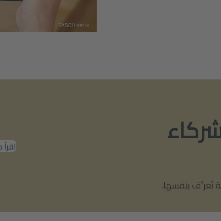
© PASCH-net
شركاء
اقرأ 
تُعرِّف بنفسها.