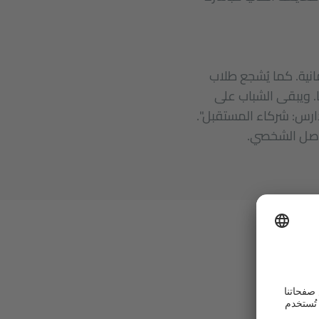
نية. كما يُشجع طلاب
ا. ويبقى الشباب على
دارس: شركاء المستقبل".
واصل الشخصي.