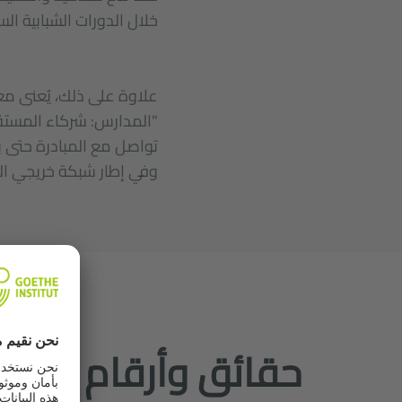
خلال الدورات الشبابية ال
علاوة على ذلك، يُعنى مع
"المدارس: شركاء المستقب
تواصل مع المبادرة حتى ب
وفي إطار شبكة خريجي الم
حقائق وأرقام