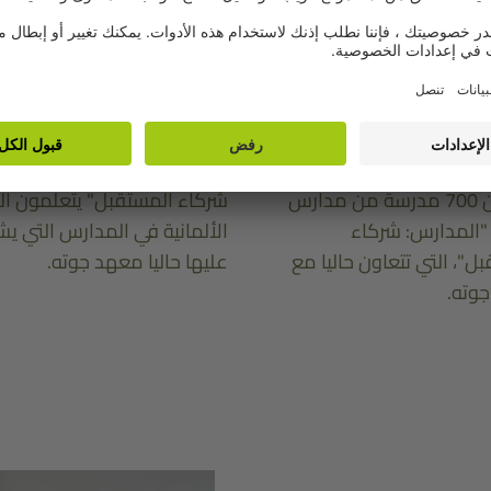
250.000
1
كون على مسار الرحلة إلى
طالب من طلاب مبادرة "المدا
أكثر من 700 مدرسة من مدارس
شركاء المستقبل" يتعلمون ال
 "المدارس: شركاء
الألمانية في المدارس التي ي
ل"، التي تتعاون حاليا مع
عليها حاليا معهد جوته.
وته.