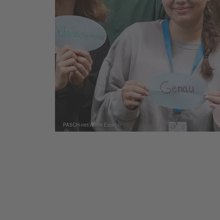
© PASCH-net/Anne Essel