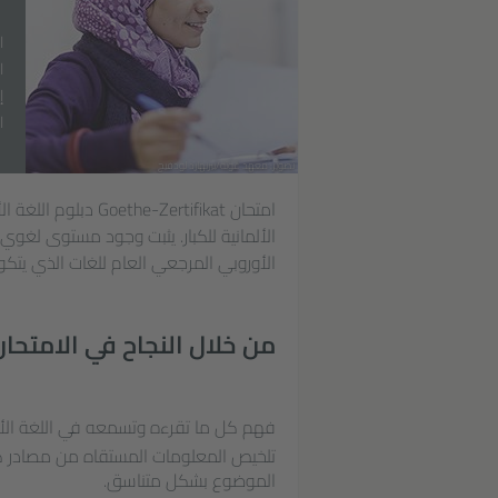
ا
ا
إ
ا
تصوير: معهد غوته/بيرنهارد لودفيج
الأوروبي المرجعي العام للغات الذي يت
من خلال النجاح في الامتحان
فهم كل ما تقرءه وتسمعه في اللغة الأل
تلخيص المعلومات المستقاه من مصادر كت
الموضوع بشكل متناسق.