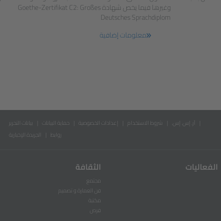
وغيرها فيما يخص شهادة Goethe-Zertifikat C2: Großes
Deutsches Sprachdiplom
معلومات إضافية
آر. إس. إس.
شروط الاستخدام
إعدادات الخصوصية
حماية البيانات
بيانات التحرير
روابط
الجريدة الإخبارية
الفعاليات
الثقافة
مجتمع
فن العمارة و تصميم
مكتبة
فرص