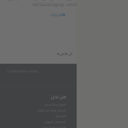
الإنترنت ، وبصورة تفاعلية أيضا.
التدريبات
الى الأعلى
© 2026 Goethe-Institut
من نحن
المهام والأهداف
الاتصال ومواعيد العمل
الصحافة
المستقبل المهني
الشركاء والداعمون