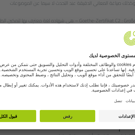
 وكذلك صياغة المعاني الدقيقة عند التحدث لا سيما عن الموضوعات
شهادة امتحان Goethe-Zertifikat C2 : Großes Deutsches Sprachdiplom – هى شهاده لغة معترف بها لتمكين 
لعليا والجامعات الألمانية، كما تُعد في أماكن كثيرة شهادة بالمستوى الل
لجامعات الألمانية (RO-DT) (PDF, 395 kB)
ة بالامتحان كدليل إثبات المستوى اللغوي ضمن التأهيل العلمى للتدريس. لم
 المختصة في كل ولاية مثل وزارة التعليم (بمسمياتها المختلفة)، إدارة
المحلية في الولايات المختلفة.
شهادة امتحان " Goethe-Zertifikat C2: Großes Deutsches Sprachdiplom (GDS)" هى شهاده لغة معترف بها 
عاهد العليا والجامعات الألمانية، كما تُعد في أماكن كثيرة شهادة بالمست
ية.
لعالم