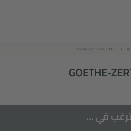
ية
Goethe-Zertifikat C2: GDS
GOETHE-ZERT
رغب في ...