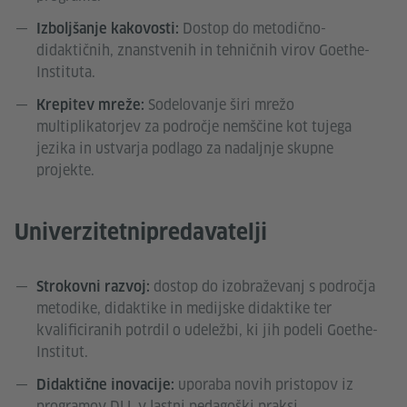
Dostop do metodično-
Izboljšanje kakovosti:
didaktičnih, znanstvenih in tehničnih virov Goethe-
Instituta.
Sodelovanje širi mrežo
Krepitev mreže:
multiplikatorjev za področje nemščine kot tujega
jezika in ustvarja podlago za nadaljnje skupne
projekte.
Univerzitetnipredavatelji
dostop do izobraževanj s področja
Strokovni razvoj:
metodike, didaktike in medijske didaktike ter
kvalificiranih potrdil o udeležbi, ki jih podeli Goethe-
Institut.
uporaba novih pristopov iz
Didaktične inovacije:
programov DLL v lastni pedagoški praksi.