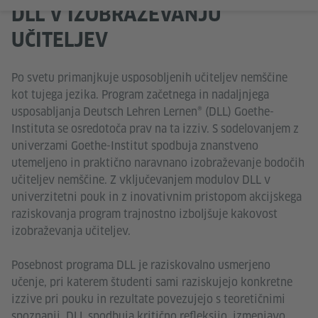
DLL V IZOBRAŽEVANJU
UČITELJEV
Po svetu primanjkuje usposobljenih učiteljev nemščine
kot tujega jezika. Program začetnega in nadaljnjega
usposabljanja Deutsch Lehren Lernen® (DLL) Goethe-
Instituta se osredotoča prav na ta izziv. S sodelovanjem z
univerzami Goethe-Institut spodbuja znanstveno
utemeljeno in praktično naravnano izobraževanje bodočih
učiteljev nemščine. Z vključevanjem modulov DLL v
univerzitetni pouk in z inovativnim pristopom akcijskega
raziskovanja program trajnostno izboljšuje kakovost
izobraževanja učiteljev.
Posebnost programa DLL je raziskovalno usmerjeno
učenje, pri katerem študenti sami raziskujejo konkretne
izzive pri pouku in rezultate povezujejo s teoretičnimi
spoznanji. DLL spodbuja kritično refleksijo, izmenjavo