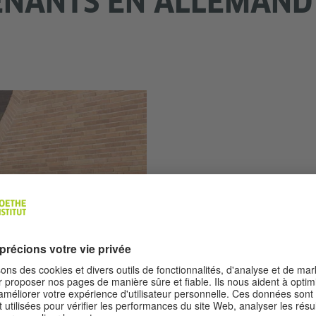
ENANTS EN ALLEMAND
Mein Weg nach 
Vous avez décidé de vivre de
Allemagne, soit pour des rais
? Vous avez besoin pour cela
en allemand et d'informations
Goethe-Institut soutient vot
assistance qualifiée.