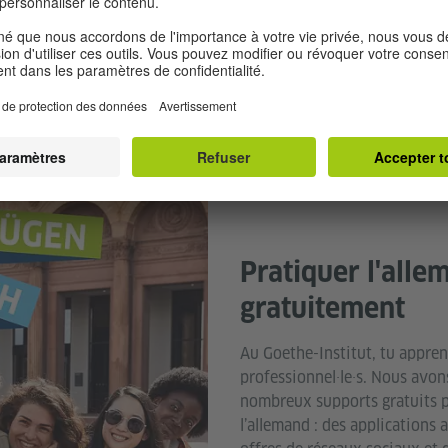
© GI Multimedia-Datenbank
Pratiquer l'alle
gratuitement
Au Goethe-Institut, tu appren
professionnel·le·s. Nous avon
nombreux supports gratuits p
l’allemand : des applications