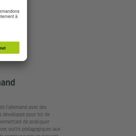
mand
ds l’allemand avec des
s développé pour toi de
ermettant de pratiquer
 avec outils pédagogiques aux