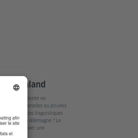
Deutschland
 façon permanente en
ons professionnelles ou privées
 de compétences linguistiques
 sur la vie en Allemagne ? Le
re démarche avec une