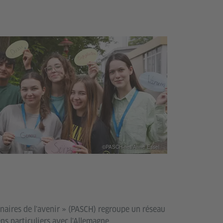
©PASCH-net/Anne Essel
tenaires de l'avenir » (PASCH) regroupe un réseau
ns particuliers avec l'Allemagne.