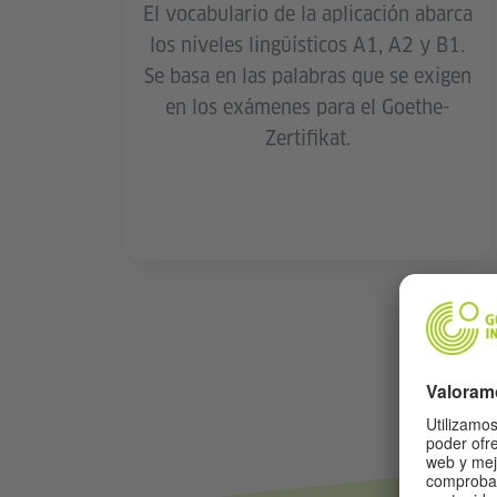
El vocabulario de la aplicación abarca
los niveles lingüísticos A1, A2 y B1.
Se basa en las palabras que se exigen
en los exámenes para el Goethe-
Zertifikat.