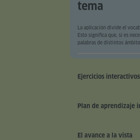
tema
La aplicación divide el voca
Esto significa que, si es ne
palabras de distintos ámbito
Ejercicios interactivos
Plan de aprendizaje i
El avance a la vista