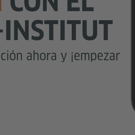
N
CON EL
INSTITUT
ación ahora y ¡empezar