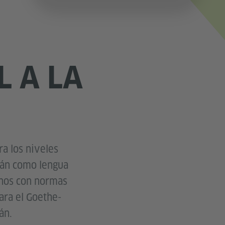
L A LA
ra los niveles
emán como lengua
rnos con normas
ara el Goethe-
án.