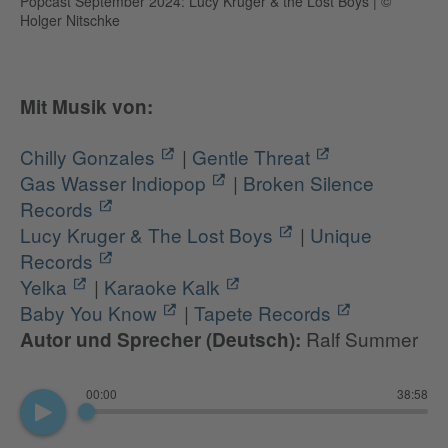
Popcast September 2024: Lucy Kruger & the Lost Boys
|
©
Holger Nitschke
Mit Musik von:
Chilly Gonzales
|
Gentle Threat
Gas Wasser Indiopop
|
Broken Silence
Records
Lucy Kruger & The Lost Boys
|
Unique
Records
Yelka
|
Karaoke Kalk
Baby You Know
|
Tapete Records
Ralf Summer
Autor und Sprecher (Deutsch):
00:00
38:58