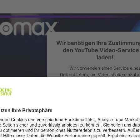
Wir benötigen Ihre Zustimmun
den YouTube Video-Service
laden!
Wir verwenden einen Service eine
Drittanbieters, um Videoinhalte einzube
Dieser Service kann Daten zu Ihren Akti
sammeln. Bitte lesen Sie die Details dur
stimmen Sie der Nutzung des Service 
dieses Video anzusehen.
Mehr Informationen
Akzeptieren