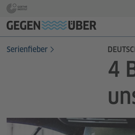
Serienfieber
DEUTSC
4 B
un