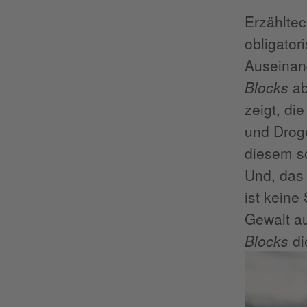
Erzähltec
obligator
Auseinand
Blocks
ab
zeigt, di
und Droge
diesem s
Und, das
ist keine
Gewalt au
Blocks
di