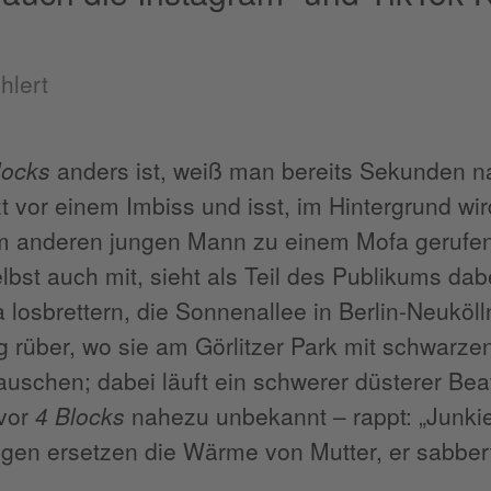
hlert
locks
anders ist, weiß man bereits Sekunden na
t vor einem Imbiss und isst, im Hintergrund wi
m anderen jungen Mann zu einem Mofa gerufen
bst auch mit, sieht als Teil des Publikums dab
losbrettern, die Sonnenallee in Berlin-Neuköl
 rüber, wo sie am Görlitzer Park mit schwarz
auschen; dabei läuft ein schwerer düsterer Bea
 vor
4 Blocks
nahezu unbekannt – rappt: „Junk
gen ersetzen die Wärme von Mutter, er sabbert, j