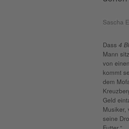
Sascha E
Dass
4 B
Mann sitz
von eine
kommt sel
dem Mofa 
Kreuzberg
Geld eint
Musiker,
seine Dro
Futter.“