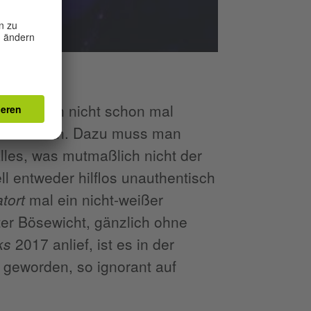
s, was man nicht schon mal
 Revolution. Dazu muss man
lles, was mutmaßlich nicht der
ll entweder hilflos unauthentisch
tort
mal ein nicht‑weißer
er Bösewicht, gänzlich ohne
ks
2017 anlief, ist es in der
 geworden, so ignorant auf