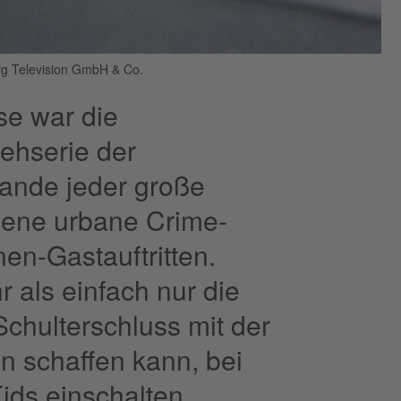
g Television GmbH & Co.
ise war die
ehserie der
lande jeder große
gene urbane Crime-
en-Gastauftritten.
r als einfach nur die
chulterschluss mit der
 schaffen kann, bei
ids einschalten.