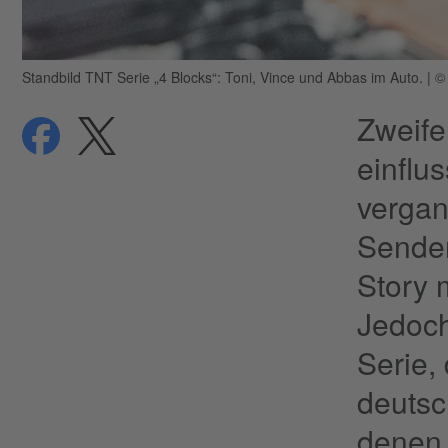
Standbild TNT Serie „4 Blocks“: Toni, Vince und Abbas im Auto.
|
©
​Zweif
teilen
teilen
Datenschutz
einflu
vergan
Sender
Story 
Jedoch
Serie,
deutsc
denen 