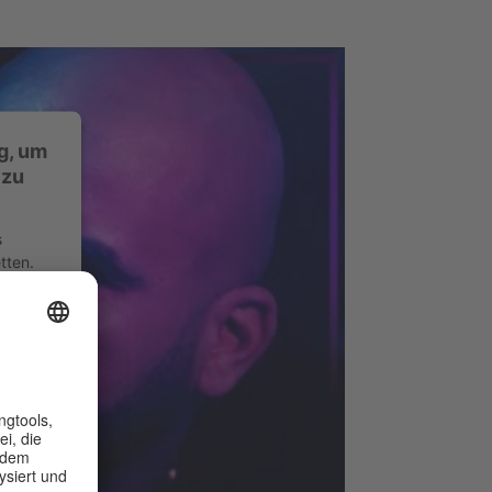
g, um
 zu
s
tten.
vitäten
ch und
zu, um