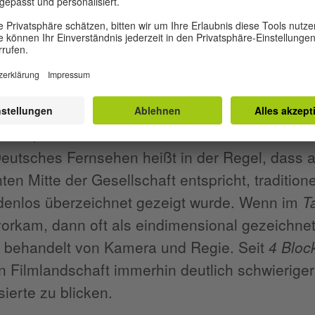
eicht erstmal banal klingen mag und wie nicht
hätte, war fürs deutsche Publikum eine kleine
eutsches Fernsehen heißt in der Regel, dass a
en Mitte der Gesellschaft entspricht, traditione
denlos überzeichnet gezeigt wurde. Wenn im
Ta
orkam, dann oft als eindimensional gezeichnet
 behandelt von Kamera und Regie. Seit
4 Bloc
 Filmlandschaft immerhin deutlich schwieriger
sierte zu blicken.