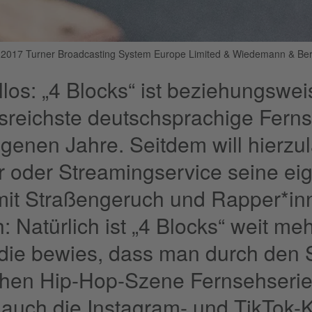
 2017 Turner Broadcasting System Europe Limited & Wiedemann & Ber
ellos: „4 Blocks“ ist beziehungswe
ssreichste deutschsprachige Ferns
genen Jahre. Seitdem will hierzu
 oder Streamingservice seine ei
mit Straßengeruch und Rapper*inn
: Natürlich ist „4 Blocks“ weit meh
 die bewies, dass man durch den S
hen Hip-Hop-Szene Fernsehserien
auch die Instagram- und TikTok-K