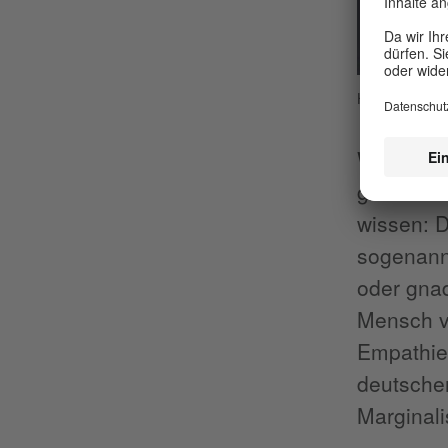
HBO Max
Was viell
gesehen 
wissen: D
sogenannt
oder gna
Mensch v
Empathie
deutschen
Marginali