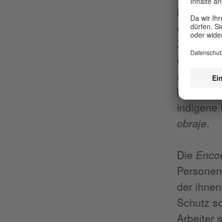
ihr Volk 
erwähnt a
Zwecke, 
den Kolon
anfallend
besten B
indigene
obraje
.
Die
Enco
Personen 
der ihnen
Schutz s
Arbeiter 