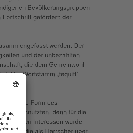
 indigenen Bevölkerungsgruppen
Fortschritt gefördert: der
 zusammengefasst werden: Der
tigkeiten und der unbezahlten
inschaft, die dem Gemeinwohl
tet. Der Wortstamm „tequitl“
r, die diese Form des
haben ausnutzten, denn für die
schaftlichen Interessen wurde
um Hilfe, die als Herrscher über