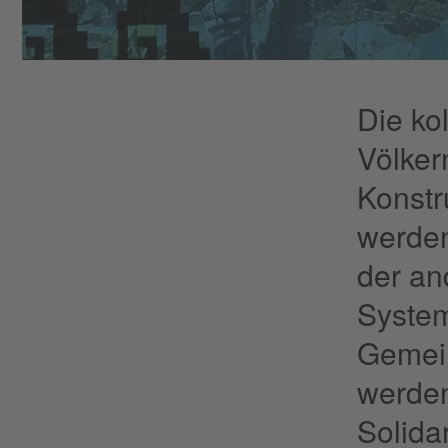
Die kol
Völkern
Konstr
werden
der an
System
Gemein
werden
Solidar