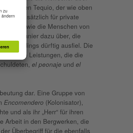
Spanier den Tequio, der wie oben
 wird, zusätzlich für private
os
führte, wie die Menschen von
n die Spanier dazu über, die
h allerdings dürftig ausfiel. Die
ndas
, also Leistungen, die die
schuldeten,
el peonaje
und
el
usbeutung dar. Eine Gruppe von
en
Encomendero
(Kolonisator),
e und als ihr „Herr“ für ihren
e Arbeit in den Bergwerken, die
der Überbegriff für die ebenfalls