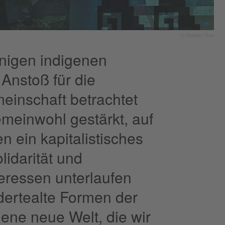
© Ricardo Roa
einigen indigenen
r Anstoß für die
einschaft betrachtet
emeinwohl gestärkt, auf
n ein kapitalistisches
lidarität und
teressen unterlaufen
dertealte Formen der
 jene neue Welt, die wir