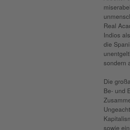
miserabel
unmensch
Real Acad
Indios a
die Spani
unentgel
sondern a
Die groß
Be- und 
Zusammen
Ungeacht
Kapitalis
sowie ein