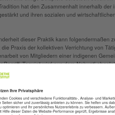
Tradition hat den Zusammenhalt innerhalb der
estärkt und ihren sozialen und wirtschaftlichen 
nderheit dieser Praktik kann folgendermaßen
t die Praxis der kollektiven Verrichtung von Tä
arbeit von Mitgliedern einer indigenen Geme
er Begriff „Tequio“ wird aus dem Nahuatl abgelei
Arbeit“ oder „Tribut“.
io
existierte bereits vor der Ankunft der Spanie
aftlichen Zusammenhalts für ihre Kolonialvor
rung von Flächen und die Förderung ihrer wirt
itskraft benötigt. Daher baten sie die
Tlatoanis