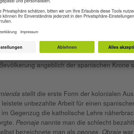
bestimmen konnten. Später missbrauchten die 
ls kollektive Arbeit für das Gemeinwohl definiert
was zu Ausbeutung und Beschwerden der
Indi
ialisierenden genannt wurden. Daraufhin ginge
en Arbeiten zu bezahlen, wobei der Lohnausgleic
eispiele dieser Ausbeutung waren die
encomie
 Bevölkerung angeblich der spanischen Krone 
mienda
stellt die erste Form der kolonialen A
leistete unbezahlte Arbeit für einen spanisch
 im Gegenzug die katholische Lehre näherbracht
orgte.
Peonaje
nannte man die schlecht bezahlt
selbst bezeichnete man als
peones
.
Obraje
war 