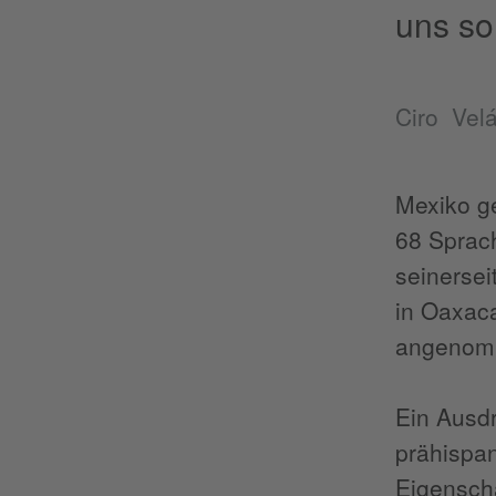
uns so
Ciro Vel
Mexiko ge
68 Sprach
seinersei
in Oaxaca
angenomme
Ein Ausdr
prähispan
Eigenscha