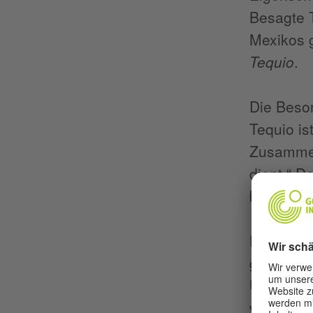
Besagte 
Mexikos g
Tequio
.
Die Beso
Tequio is
Zusammen
dient.“ D
bedeutet „
Der
Tequ
gemeinsch
Urbanisie
viel Arbe