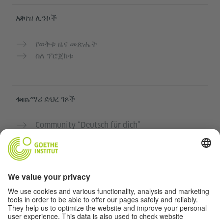
አገዛዝ ሊንኮች
የወቅቱ ዜና መጽሔት
ስለ ፕሮጀክቱ
ተጨማሪ ድህረ ገጾች
Community “Deutsch für dich”
የጀርመን ቋንቋን ነፃ ማስተላለፍ
የGoethe-Institut የጀርመን ቋንቋ ክፍሎች
የአስተማማኝ መድረክ „Deutschstunde“
ግላዊነት እና አንዳች እንቅስቃሴ የለሽ መዳረሻ