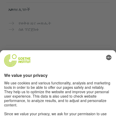
አገዛዝ ሊንኮች
የወቅቱ ዜና መጽሔት
ስለ ፕሮጀክቱ
ተጨማሪ ድህረ ገጾች
Community “Deutsch für dich”
የጀርመን ቋንቋን ነፃ ማስተላለፍ
የGoethe-Institut የጀርመን ቋንቋ ክፍሎች
የአስተማማኝ መድረክ „Deutschstunde“
ግላዊነት እና አንዳች እንቅስቃሴ የለሽ መዳረሻ