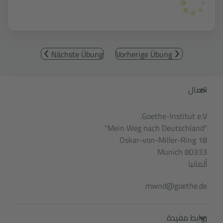
Nächste Übung
Vorherige Übung
Service- und Informationsbereic
اتصال
Goethe-Institut e.V.
"Mein Weg nach Deutschland"
Oskar-von-Miller-Ring 18
80333 Munich
ألمانيا
mwnd@goethe.de
روابط مفيدة