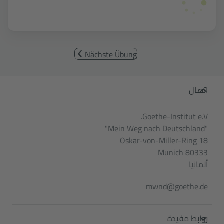
Nächste Übung
Service- und Informationsbereic
اتصال
Goethe-Institut e.V.
"Mein Weg nach Deutschland"
Oskar-von-Miller-Ring 18
80333 Munich
ألمانيا
mwnd@goethe.de
روابط مفيدة