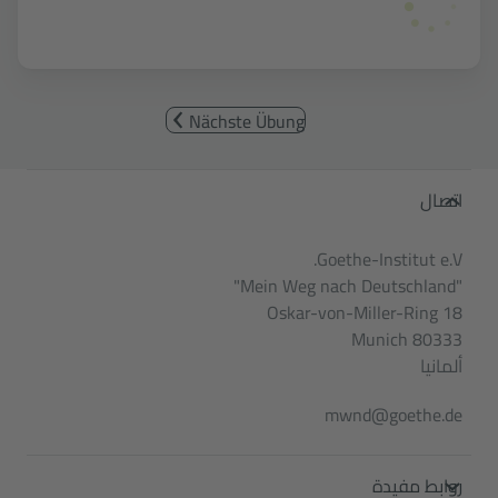
Nächste Übung
Service- und Informationsbereic
اتصال
Goethe-Institut e.V.
"Mein Weg nach Deutschland"
Oskar-von-Miller-Ring 18
80333 Munich
ألمانيا
mwnd@goethe.de
روابط مفيدة