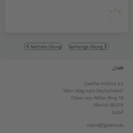
Nächste Übung
Vorherige Übung
Service- und Informationsbereic
اتصال
Goethe-Institut e.V.
"Mein Weg nach Deutschland"
Oskar-von-Miller-Ring 18
80333 Munich
ألمانيا
mwnd@goethe.de