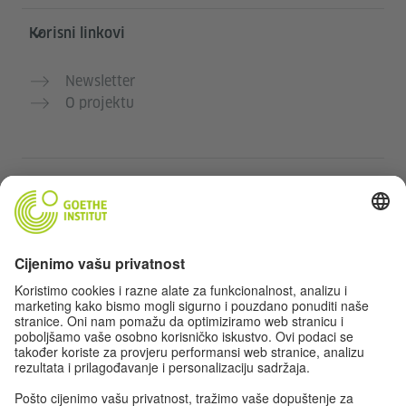
Korisni linkovi
Newsletter
O projektu
Dodatne web stranice
Community „Deutsch für dich“
Vježbajte njemački besplatno
Kurse njemačkog jezika Goethe-Instituta
Portal za nastavnike „Deutschstunde“
Privatnost i pristupačnost