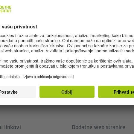
i linkovi
Dodatne web stranice