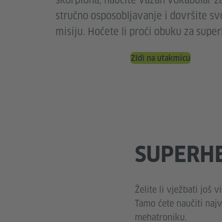
škorpiona, naučite važan vokabular z
stručno osposobljavanje i dovršite sv
misiju. Hoćete li proći obuku za supe
ZIdi na utakmicu
SUPERH
Želite li vježbati još
Tamo ćete naučiti najv
mehatroniku.