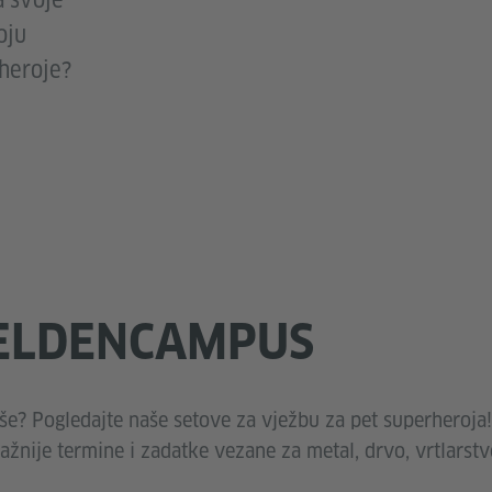
a svoje
oju
rheroje?
ELDENCAMPUS
 više? Pogledajte naše setove za vježbu
za pet superheroja!
ažnije termine i zadatke vezane za metal, drvo, vrtlarstv