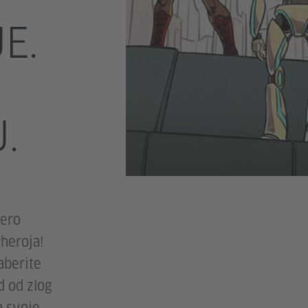
E.
.
Hero
rheroja!
aberite
d od zlog