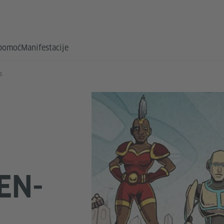
 pomoć
Manifestacije
s
EN-