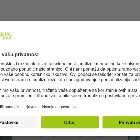
CA
Potreban nam je vaš pristanak za
učitavanje usluge YouTube Video!
Za ubacivanje video sadržaja koristimo uslugu
treće strane koja može prikupljati podatke o
vašoj aktivnosti. Pregledajte detalje i prihvatite
uslugu za gledanje ovog videozapisa.