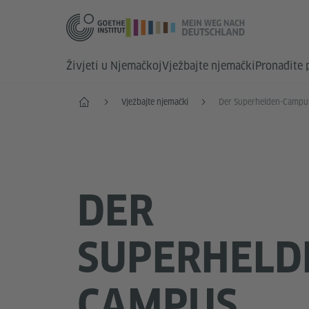
Živjeti u Njemačkoj
Vježbajte njemački
Pronađite
Početna
Vježbajte njemački
Der Superhelden-Campu
DER
SUPERHELD
CAMPUS