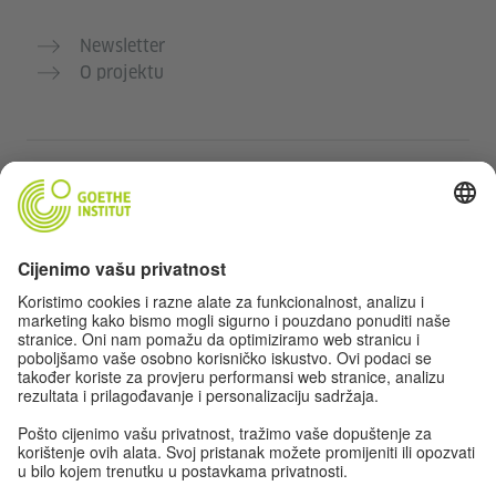
Newsletter
O projektu
Dodatne web stranice
Community „Deutsch für dich“
Vježbajte njemački besplatno
Kurse njemačkog jezika Goethe-Instituta
Portal za nastavnike „Deutschstunde“
Privatnost i pristupačnost
Postavke privatnosti
Izjava o pristupačnosti