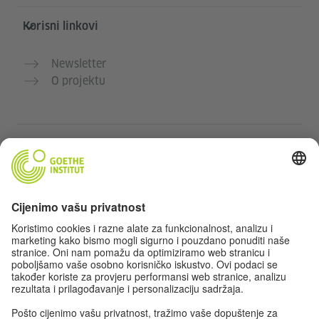
Korisni linkovi
Newsletter
O projektu
Dodatne web stranice
Community „Deutsch für dich“
Vježbajte njemački besplatno
Kurse njemačkog jezika Goethe-Instituta
Portal za nastavnike „Deutschstunde“
Privatnost i pristupačnost