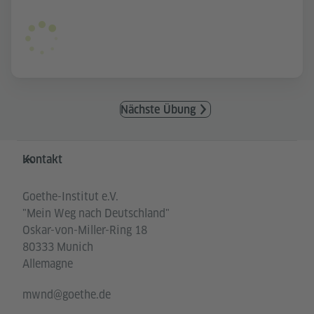
Nächste Übung
Service- und Informationsbereich
Kontakt
Goethe-Institut e.V.
"Mein Weg nach Deutschland"
Oskar-von-Miller-Ring 18
80333 Munich
Allemagne
mwnd@goethe.de