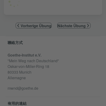
Vorherige Übung
Nächste Übung
Information and services
聯絡方式
Goethe-Institut e.V.
"Mein Weg nach Deutschland"
Oskar-von-Miller-Ring 18
80333 Munich
Allemagne
mwnd@goethe.de
有用的連結