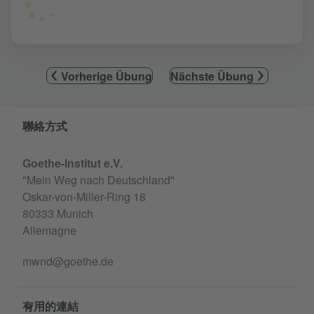
Vorherige Übung
Nächste Übung
Information and services
聯絡方式
Goethe-Institut e.V.
"Mein Weg nach Deutschland"
Oskar-von-Miller-Ring 18
80333 Munich
Allemagne
mwnd@goethe.de
有用的連結