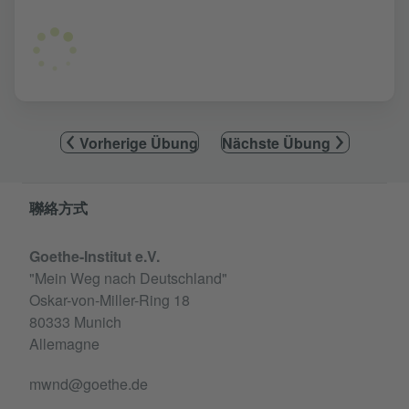
Vorherige Übung
Nächste Übung
Information and services
聯絡方式
Goethe-Institut e.V.
"Mein Weg nach Deutschland"
Oskar-von-Miller-Ring 18
80333 Munich
Allemagne
mwnd@goethe.de