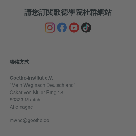
請您訂閱歌德學院社群網站
Information and services
聯絡方式
Goethe-Institut e.V.
"Mein Weg nach Deutschland"
Oskar-von-Miller-Ring 18
80333 Munich
Allemagne
mwnd@goethe.de