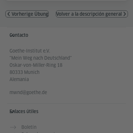
Vorherige Übung
Volver a la descripción general
Service- und Informationsbereich
Contacto
Goethe-Institut e.V.
"Mein Weg nach Deutschland"
Oskar-von-Miller-Ring 18
80333 Munich
Alemania
mwnd@goethe.de
Enlaces útiles
Boletín