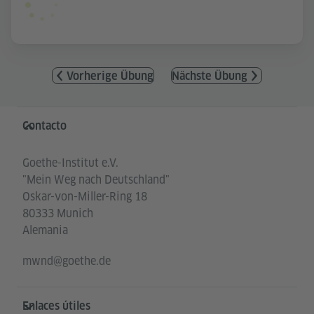
Vorherige Übung
Nächste Übung
Service- und Informationsbereich
Contacto
Goethe-Institut e.V.
"Mein Weg nach Deutschland"
Oskar-von-Miller-Ring 18
80333 Munich
Alemania
mwnd@goethe.de
Enlaces útiles