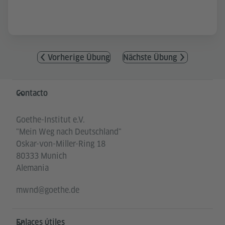
Vorherige Übung
Nächste Übung
Service- und Informationsbereich
Contacto
Goethe-Institut e.V.
"Mein Weg nach Deutschland"
Oskar-von-Miller-Ring 18
80333 Munich
Alemania
mwnd@goethe.de
Enlaces útiles