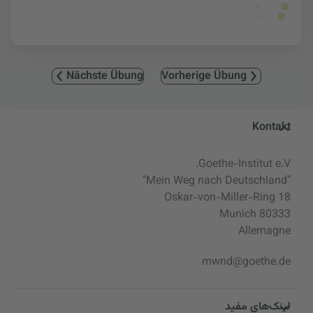
Nächste Übung
Vorherige Übung
Service- und Informationsbereic
Kontakt
Goethe-Institut e.V.
"Mein Weg nach Deutschland"
Oskar-von-Miller-Ring 18
80333 Munich
Allemagne
mwnd@goethe.de
لینک‌های مفید