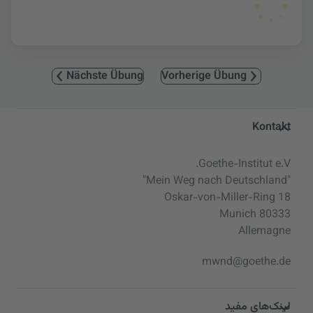
Nächste Übung
Vorherige Übung
Service- und Informationsbereic
Kontakt
Goethe-Institut e.V.
"Mein Weg nach Deutschland"
Oskar-von-Miller-Ring 18
80333 Munich
Allemagne
mwnd@goethe.de
لینک‌های مفید