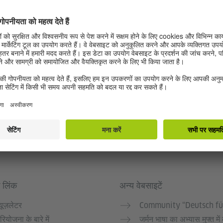
 लिंक
अन्य वेबसाइटें
्यूज़लेटर
Community “Deutsch fü
रियोजना के बारे में
जर्मन भाषा का अभ्यास मुफ्त में 