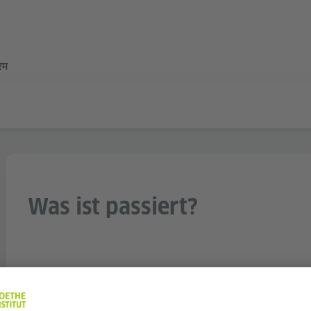
्रम
Was ist passiert?