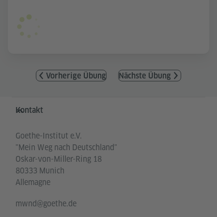
Vorherige Übung
Nächste Übung
Service- und Informationsbereich
Kontakt
Goethe-Institut e.V.
"Mein Weg nach Deutschland"
Oskar-von-Miller-Ring 18
80333 Munich
Allemagne
mwnd@goethe.de