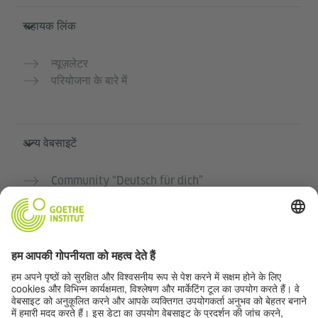
सहायक लिंक
न्यूज़लेटर
परियोजना के बारे में
अन्य वेबसाइटें
Community “Deutsch für dich”
जर्मन भाषा का अभ्यास मुफ्त में करें
गोएथे संस्थान के जर्मन पाठ्यक्रम
शिक्षक पोर्टल "Deutschstunde"
गोपनीयता और सुगम्यता