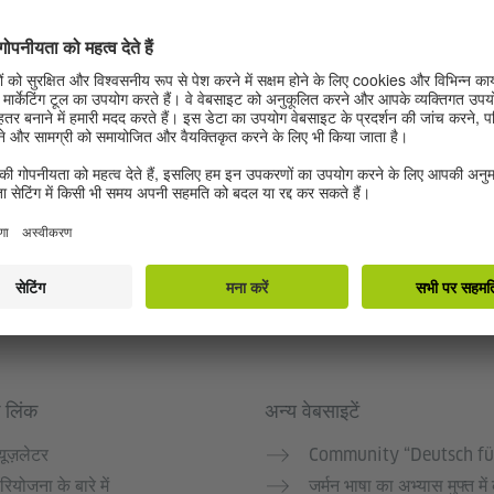
 लिंक
अन्य वेबसाइटें
्यूज़लेटर
Community “Deutsch fü
रियोजना के बारे में
जर्मन भाषा का अभ्यास मुफ्त में 