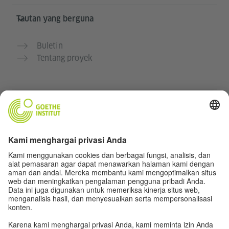
Tautan yang berguna
Buletin
Tentang proyek
Situs web lainnya
Komunitas „Deutsch für dich“
Latihan bahasa Jerman secara gratis
Kursus bahasa Jerman dari Goethe-Institut
Portal guru “Deutschstunde”
Privasi dan Aksesibilitas