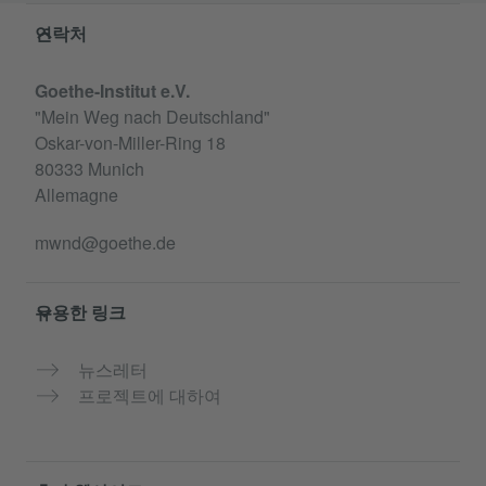
Service- und Informationsbereich
연락처
Goethe-Institut e.V.
"Mein Weg nach Deutschland"
Oskar-von-Miller-Ring 18
80333 Munich
Allemagne
mwnd@goethe.de
유용한 링크
뉴스레터
프로젝트에 대하여