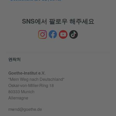
SNS에서 팔로우 해주세요
Service- und Informationsbereich
연락처
Goethe-Institut e.V.
"Mein Weg nach Deutschland"
Oskar-von-Miller-Ring 18
80333 Munich
Allemagne
mwnd@goethe.de