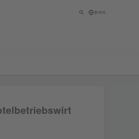
한국어
telbetriebswirt