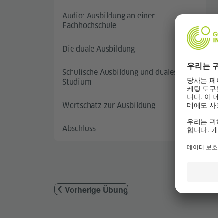
Audio: Ausbildung an einer
Fachhochschule
Die duale Ausbildung
Schulische Ausbildung und duales
Studium
Wortschatz zur Ausbildung
Abschluss
Vorherige Übung