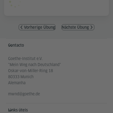
Vorherige Übung
Nächste Übung
Service- und Informationsbereich
Contacto
Goethe-Institut e.V.
"Mein Weg nach Deutschland"
Oskar-von-Miller-Ring 18
80333 Munich
Alemanha
mwnd@goethe.de
Links úteis