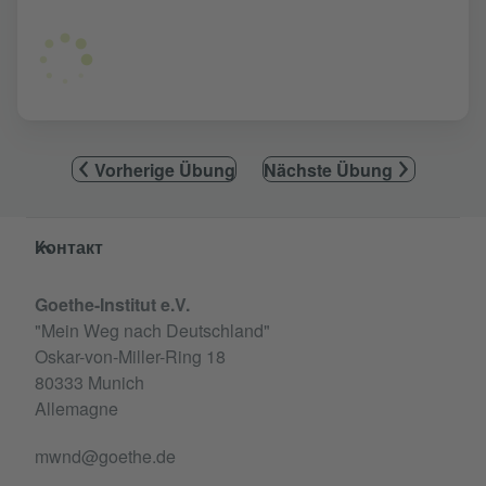
Vorherige Übung
Nächste Übung
Service- und Informationsbereich
Контакт
Goethe-Institut e.V.
"Mein Weg nach Deutschland"
Oskar-von-Miller-Ring 18
80333 Munich
Allemagne
mwnd@goethe.de