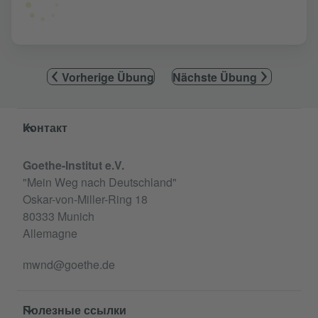
Vorherige Übung
Nächste Übung
Service- und Informationsbereich
Контакт
Goethe-Institut e.V.
"Mein Weg nach Deutschland"
Oskar-von-Miller-Ring 18
80333 Munich
Allemagne
mwnd@goethe.de
Полезные ссылки