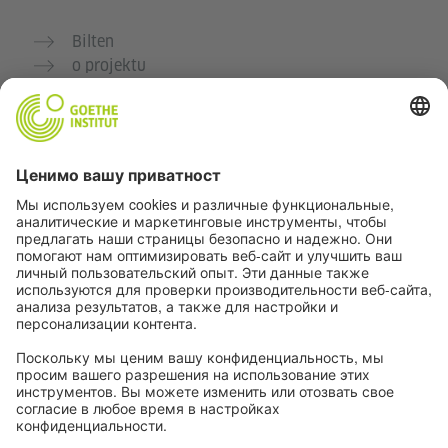
Bilten
o projektu
Dodatne veb stranice
Zajednica „Deutsch für dich“
Vežbajte nemački besplatno
Kurse nemačkog jezika Goethe-Instituta
Portal za nastavnike „Deutschstunde“
Privatnost i pristupačnost
Podešavanja privatnosti
Pristupačnost