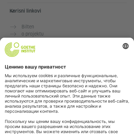
Korisni linkovi
Bilten
o projektu
Dodatne veb stranice
Zajednica „Deutsch für dich“
Vežbajte nemački besplatno
Kurse nemačkog jezika Goethe-Instituta
Portal za nastavnike „Deutschstunde“
Privatnost i pristupačnost