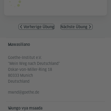
Vorherige Übung
Nächste Übung
Service- und Informationsbereich
Mawasiliano
Goethe-Institut e.V.
"Mein Weg nach Deutschland"
Oskar-von-Miller-Ring 18
80333 Munich
Deutschland
mwnd@goethe.de
Viungo vya msaada