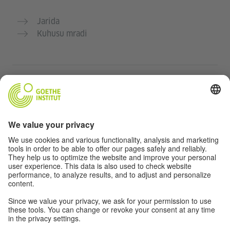
Jarida
Kuhusu mradi
Tovuti nyingine
Jumuiya „Deutsch für dich“
Jifunze Kijerumani bila malipo
Kozi za Kijerumani za Goethe-Institut
Tovuti ya walimu “Deutschstunde”
Faragha na Ufikiaji
Taratibu ya faragha
Ufikiaji bila vikwazo