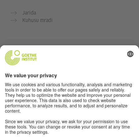
Jarida
Kuhusu mradi
Tovuti nyingine
Jumuiya „Deutsch für dich“
Jifunze Kijerumani bila malipo
Kozi za Kijerumani za Goethe-Institut
Tovuti ya walimu “Deutschstunde”
Faragha na Ufikiaji
Taratibu ya faragha
Ufikiaji bila vikwazo