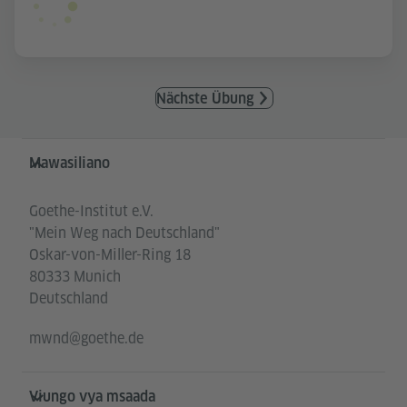
Nächste Übung
Service- und Informationsbereich
Mawasiliano
Goethe-Institut e.V.
"Mein Weg nach Deutschland"
Oskar-von-Miller-Ring 18
80333 Munich
Deutschland
mwnd@goethe.de
Viungo vya msaada